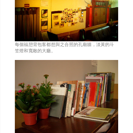
每個福憩背包客都想與之合照的孔廟牆，淡黃的斗
笠燈和寬敞的大廳。