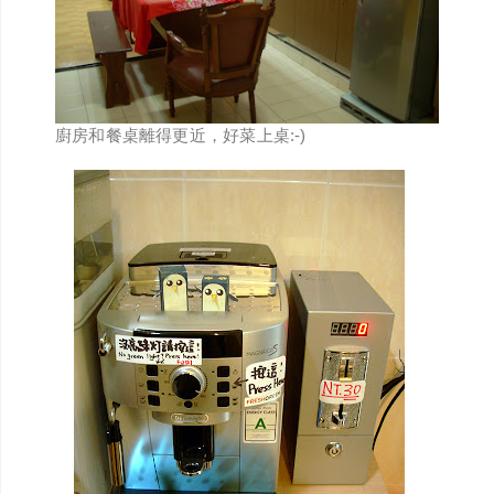
廚房和餐桌離得更近，好菜上桌:-)